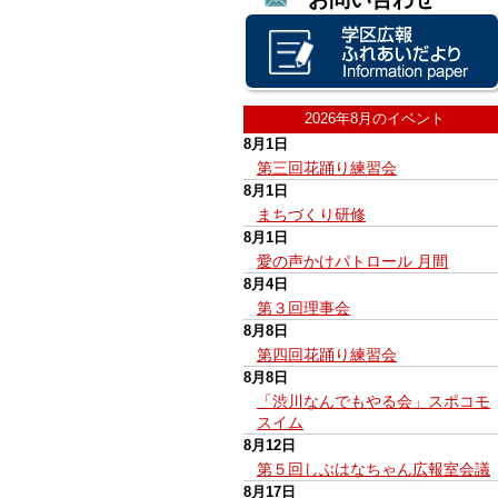
2026年8月のイベント
8月1日
第三回花踊り練習会
8月1日
まちづくり研修
8月1日
愛の声かけパトロール 月間
8月4日
第３回理事会
8月8日
第四回花踊り練習会
8月8日
「渋川なんでもやる会」スポコモ
スイム
8月12日
第５回しぶはなちゃん広報室会議
8月17日