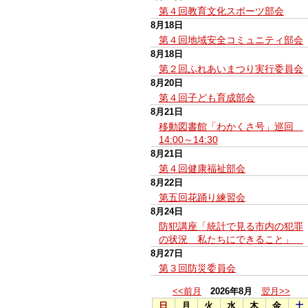
第４回教育文化スポーツ部会
8月18日
第４回地域安全コミュニティ部会
8月18日
第２回ふれあいまつり実行委員会
8月20日
第４回子ども育成部会
8月21日
移動図書館「わかくさ号」巡回
14:00～14:30
8月21日
第４回健康福祉部会
8月22日
第五回花踊り練習会
8月24日
防犯講座「統計で見る市内の犯罪
の状況 私たちにできること」
8月27日
第３回防災委員会
<<前月
2026年8月
翌月>>
日
月
火
水
木
金
土