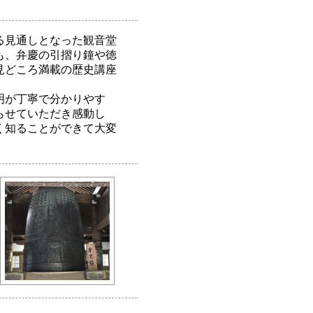
る見通しとなった観音堂
も、弁慶の引摺り鐘や徳
見どころ満載の歴史講座
明が丁寧で分かりやす
らせていただき感動し
く知ることができて大変