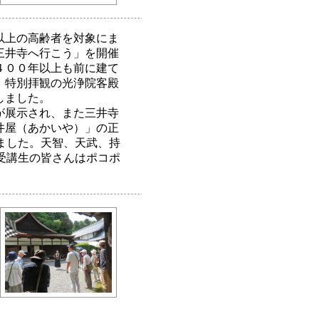
以上の高齢者を対象にま
三井寺へ行こう」を開催
４００年以上も前に建て
、特別拝観の光浄院客殿
しました。
が展示され、また三井寺
井屋（あかいや）」の正
ました。天智、天武、持
受講生の皆さんはポコポ