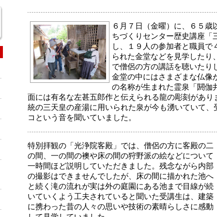
６月７日（金曜）に、６５歳
ちづくりセンター歴史講座「
し、１９人の参加者と職員で
られた金堂などを見学したり
で僧侶の方の講話を聴いたり
金堂の中にはさまざまな仏像
の名称が生まれた霊泉「閼伽
面には有名な左甚五郎作と伝えられる龍の彫刻があり
統の三天皇の産湯に用いられた泉が今も湧いていて、
コという音を聞いていました。
特別拝観の「光浄院客殿」では、僧侶の方に客殿の二
の間、一の間の襖や床の間の狩野派の絵などについて
一時間ほど説明していただきました。残念ながら内部
の撮影はできませんでしたが、床の間に描かれた池へ
と続く滝の流れが実は外の庭園にある池まで目線が続
いていくよう工夫されていると聞いた受講生は、建築
に携わった昔の人々の思いや技術の素晴らしさに感動
して見学していました。