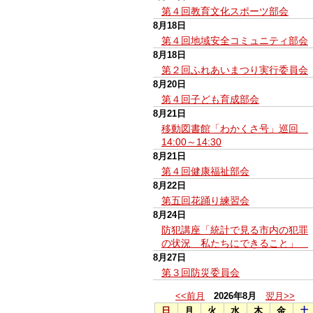
第４回教育文化スポーツ部会
8月18日
第４回地域安全コミュニティ部会
8月18日
第２回ふれあいまつり実行委員会
8月20日
第４回子ども育成部会
8月21日
移動図書館「わかくさ号」巡回
14:00～14:30
8月21日
第４回健康福祉部会
8月22日
第五回花踊り練習会
8月24日
防犯講座「統計で見る市内の犯罪
の状況 私たちにできること」
8月27日
第３回防災委員会
<<前月
2026年8月
翌月>>
日
月
火
水
木
金
土