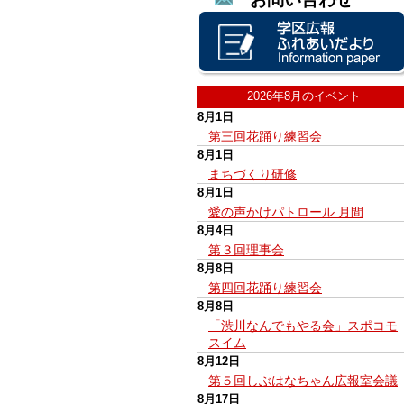
2026年8月のイベント
8月1日
第三回花踊り練習会
8月1日
まちづくり研修
8月1日
愛の声かけパトロール 月間
8月4日
第３回理事会
8月8日
第四回花踊り練習会
8月8日
「渋川なんでもやる会」スポコモ
スイム
8月12日
第５回しぶはなちゃん広報室会議
8月17日