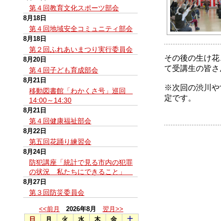
第４回教育文化スポーツ部会
8月18日
第４回地域安全コミュニティ部会
8月18日
第２回ふれあいまつり実行委員会
その後の生け花
8月20日
て受講生の皆さ
第４回子ども育成部会
8月21日
※次回の渋川や
移動図書館「わかくさ号」巡回
定です。
14:00～14:30
8月21日
第４回健康福祉部会
8月22日
第五回花踊り練習会
8月24日
防犯講座「統計で見る市内の犯罪
の状況 私たちにできること」
8月27日
第３回防災委員会
<<前月
2026年8月
翌月>>
日
月
火
水
木
金
土