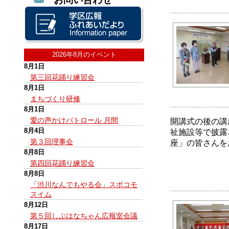
2026年8月のイベント
8月1日
第三回花踊り練習会
8月1日
まちづくり研修
8月1日
愛の声かけパトロール 月間
開講式の後の講
8月4日
祉施設等で披露
第３回理事会
座」の皆さんを
8月8日
第四回花踊り練習会
8月8日
「渋川なんでもやる会」スポコモ
スイム
8月12日
第５回しぶはなちゃん広報室会議
8月17日