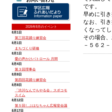
です。
早めに引き
なお、引き
2026年8月のイベント
くなってし
8月1日
その場合、
第三回花踊り練習会
8月1日
－５６２－
まちづくり研修
8月1日
愛の声かけパトロール 月間
8月4日
第３回理事会
8月8日
第四回花踊り練習会
8月8日
「渋川なんでもやる会」スポコモ
スイム
8月12日
第５回しぶはなちゃん広報室会議
8月17日