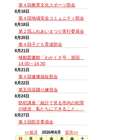
第４回教育文化スポーツ部会
8月18日
第４回地域安全コミュニティ部会
8月18日
第２回ふれあいまつり実行委員会
8月20日
第４回子ども育成部会
8月21日
移動図書館「わかくさ号」巡回
14:00～14:30
8月21日
第４回健康福祉部会
8月22日
第五回花踊り練習会
8月24日
防犯講座「統計で見る市内の犯罪
の状況 私たちにできること」
8月27日
第３回防災委員会
<<前月
2026年8月
翌月>>
日
月
火
水
木
金
土