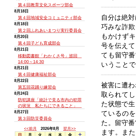
第４回教育文化スポーツ部会
8月18日
自分は絶対
第４回地域安全コミュニティ部会
8月18日
巧みな詐欺
第２回ふれあいまつり実行委員会
もかけずキ
8月20日
第４回子ども育成部会
号を伝えて
8月21日
ても留守番
移動図書館「わかくさ号」巡回
14:00～14:30
いうことで
8月21日
第４回健康福祉部会
8月22日
被害に遭わ
第五回花踊り練習会
取られてし
8月24日
防犯講座「統計で見る市内の犯罪
た状態で生
の状況 私たちにできること」
8月27日
ているのを
第３回防災委員会
た。留守番
<<前月
2026年8月
翌月>>
ます。また
日
月
火
水
木
金
土