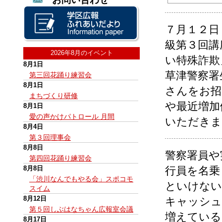
７月１２日
級第３回講
2026年8月のイベント
い特殊詐欺
8月1日
草津警察署
第三回花踊り練習会
8月1日
さんをお招
まちづくり研修
や最近増加
8月1日
愛の声かけパトロール 月間
いただきま
8月4日
第３回理事会
8月8日
警察署員や
第四回花踊り練習会
8月8日
行員を名乗
「渋川なんでもやる会」スポコモ
といけない
スイム
8月12日
キャッシュ
第５回しぶはなちゃん広報室会議
増えている
8月17日