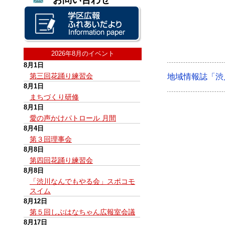
2026年8月のイベント
8月1日
第三回花踊り練習会
地域情報誌「渋
8月1日
まちづくり研修
8月1日
愛の声かけパトロール 月間
8月4日
第３回理事会
8月8日
第四回花踊り練習会
8月8日
「渋川なんでもやる会」スポコモ
スイム
8月12日
第５回しぶはなちゃん広報室会議
8月17日