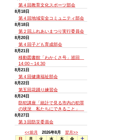
第４回教育文化スポーツ部会
8月18日
第４回地域安全コミュニティ部会
8月18日
第２回ふれあいまつり実行委員会
8月20日
第４回子ども育成部会
8月21日
移動図書館「わかくさ号」巡回
14:00～14:30
8月21日
第４回健康福祉部会
8月22日
第五回花踊り練習会
8月24日
防犯講座「統計で見る市内の犯罪
の状況 私たちにできること」
8月27日
第３回防災委員会
<<前月
2026年8月
翌月>>
日
月
火
水
木
金
土