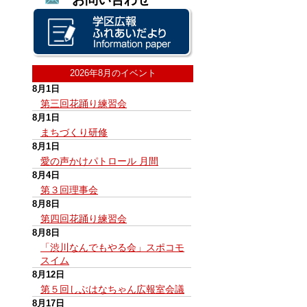
2026年8月のイベント
8月1日
第三回花踊り練習会
8月1日
まちづくり研修
8月1日
愛の声かけパトロール 月間
8月4日
第３回理事会
8月8日
第四回花踊り練習会
8月8日
「渋川なんでもやる会」スポコモ
スイム
8月12日
第５回しぶはなちゃん広報室会議
8月17日