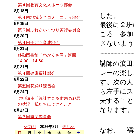
第４回教育文化スポーツ部会
8月18日
した。
第４回地域安全コミュニティ部会
最後に２班
8月18日
第２回ふれあいまつり実行委員会
ころ、参加
8月20日
さないよう
第４回子ども育成部会
8月21日
移動図書館「わかくさ号」巡回
14:00～14:30
講師の濱田
8月21日
レーの楽し
第４回健康福祉部会
8月22日
す。次の人
第五回花踊り練習会
ら左手にス
8月24日
防犯講座「統計で見る市内の犯罪
夫すること
の状況 私たちにできること」
なります。
8月27日
第３回防災委員会
<<前月
2026年8月
翌月>>
なお、「福
日
月
火
水
木
金
土