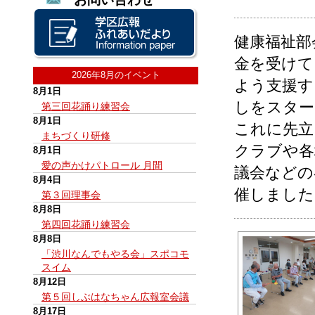
健康福祉部
金を受けて
2026年8月のイベント
よう支援す
8月1日
しをスター
第三回花踊り練習会
8月1日
これに先立
まちづくり研修
クラブや各
8月1日
愛の声かけパトロール 月間
議会などの
8月4日
催しました
第３回理事会
8月8日
第四回花踊り練習会
8月8日
「渋川なんでもやる会」スポコモ
スイム
8月12日
第５回しぶはなちゃん広報室会議
8月17日