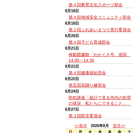
第４回教育文化スポーツ部会
8月18日
第４回地域安全コミュニティ部会
8月18日
第２回ふれあいまつり実行委員会
8月20日
第４回子ども育成部会
8月21日
移動図書館「わかくさ号」巡回
14:00～14:30
8月21日
第４回健康福祉部会
8月22日
第五回花踊り練習会
8月24日
防犯講座「統計で見る市内の犯罪
の状況 私たちにできること」
8月27日
第３回防災委員会
<<前月
2026年8月
翌月>>
日
月
火
水
木
金
土