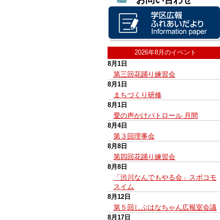
2026年8月のイベント
8月1日
第三回花踊り練習会
8月1日
まちづくり研修
8月1日
愛の声かけパトロール 月間
8月4日
第３回理事会
8月8日
第四回花踊り練習会
8月8日
「渋川なんでもやる会」スポコモ
スイム
8月12日
第５回しぶはなちゃん広報室会議
8月17日