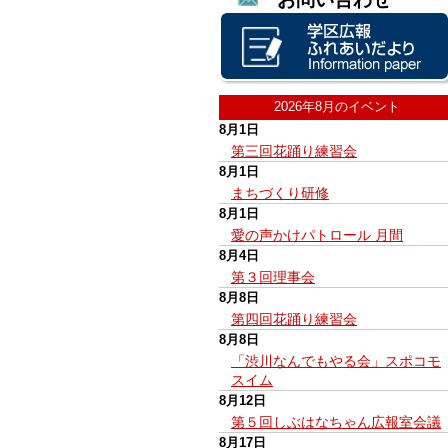
2026年8月のイベント
8月1日
第三回花踊り練習会
8月1日
まちづくり研修
8月1日
愛の声かけパトロール 月間
8月4日
第３回理事会
8月8日
第四回花踊り練習会
8月8日
「渋川なんでもやる会」スポコモ
スイム
8月12日
第５回しぶはなちゃん広報室会議
8月17日