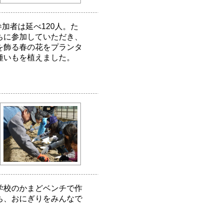
参加者は延べ120人。た
ちに参加していただき、
を飾る春の花をプランタ
種いもを植えました。
学校のかまどベンチで作
ち、おにぎりをみんなで