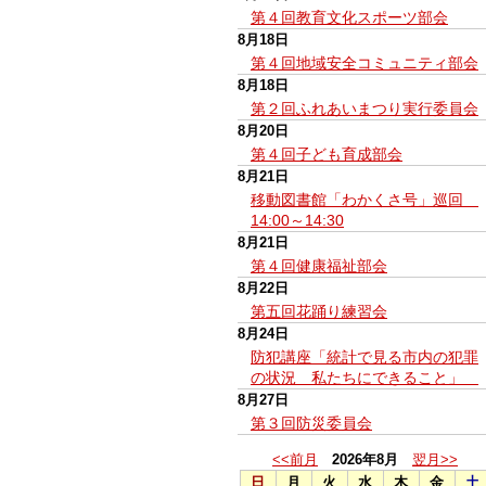
第４回教育文化スポーツ部会
8月18日
第４回地域安全コミュニティ部会
8月18日
第２回ふれあいまつり実行委員会
8月20日
第４回子ども育成部会
8月21日
移動図書館「わかくさ号」巡回
14:00～14:30
8月21日
第４回健康福祉部会
8月22日
第五回花踊り練習会
8月24日
防犯講座「統計で見る市内の犯罪
の状況 私たちにできること」
8月27日
第３回防災委員会
<<前月
2026年8月
翌月>>
日
月
火
水
木
金
土