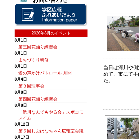
2026年8月のイベント
8月1日
第三回花踊り練習会
8月1日
まちづくり研修
8月1日
当日は河川や側
愛の声かけパトロール 月間
めて、市にて手
8月4日
た。
第３回理事会
8月8日
第四回花踊り練習会
8月8日
「渋川なんでもやる会」スポコモ
スイム
8月12日
第５回しぶはなちゃん広報室会議
8月17日