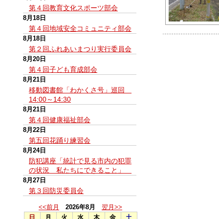
第４回教育文化スポーツ部会
8月18日
第４回地域安全コミュニティ部会
8月18日
第２回ふれあいまつり実行委員会
8月20日
第４回子ども育成部会
8月21日
移動図書館「わかくさ号」巡回
14:00～14:30
8月21日
第４回健康福祉部会
8月22日
第五回花踊り練習会
8月24日
防犯講座「統計で見る市内の犯罪
の状況 私たちにできること」
8月27日
第３回防災委員会
<<前月
2026年8月
翌月>>
日
月
火
水
木
金
土