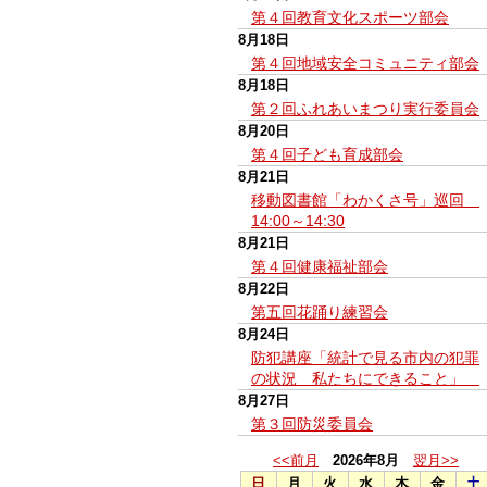
第４回教育文化スポーツ部会
8月18日
第４回地域安全コミュニティ部会
8月18日
第２回ふれあいまつり実行委員会
8月20日
第４回子ども育成部会
8月21日
移動図書館「わかくさ号」巡回
14:00～14:30
8月21日
第４回健康福祉部会
8月22日
第五回花踊り練習会
8月24日
防犯講座「統計で見る市内の犯罪
の状況 私たちにできること」
8月27日
第３回防災委員会
<<前月
2026年8月
翌月>>
日
月
火
水
木
金
土