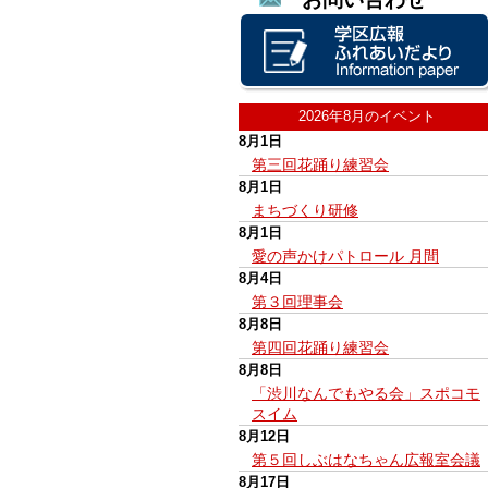
2026年8月のイベント
8月1日
第三回花踊り練習会
8月1日
まちづくり研修
8月1日
愛の声かけパトロール 月間
8月4日
第３回理事会
8月8日
第四回花踊り練習会
8月8日
「渋川なんでもやる会」スポコモ
スイム
8月12日
第５回しぶはなちゃん広報室会議
8月17日