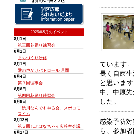
2026年8月のイベント
8月1日
第三回花踊り練習会
8月1日
まちづくり研修
ています。
8月1日
愛の声かけパトロール 月間
長く自粛生
8月4日
と思います
第３回理事会
8月8日
中、中原先
第四回花踊り練習会
した。
8月8日
「渋川なんでもやる会」スポコモ
スイム
8月12日
感染予防対
第５回しぶはなちゃん広報室会議
ら、参加者
8月17日