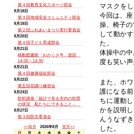
第４回教育文化スポーツ部会
マスクをし
8月18日
今回は、座
第４回地域安全コミュニティ部会
操、椅子の
8月18日
第２回ふれあいまつり実行委員会
して動かす
8月20日
た。
第４回子ども育成部会
8月21日
体操中の中
移動図書館「わかくさ号」巡回
度も笑い声
14:00～14:30
8月21日
第４回健康福祉部会
8月22日
また、ホワ
第五回花踊り練習会
護になる前
8月24日
防犯講座「統計で見る市内の犯罪
ちに運動し
の状況 私たちにできること」
かを説明し
8月27日
第３回防災委員会
んうなずき
<<前月
2026年8月
翌月>>
した。
日
月
火
水
木
金
土