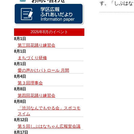
す。「しぶはな
2026年8月のイベント
8月1日
第三回花踊り練習会
8月1日
まちづくり研修
8月1日
愛の声かけパトロール 月間
8月4日
第３回理事会
8月8日
第四回花踊り練習会
8月8日
「渋川なんでもやる会」スポコモ
スイム
8月12日
第５回しぶはなちゃん広報室会議
8月17日