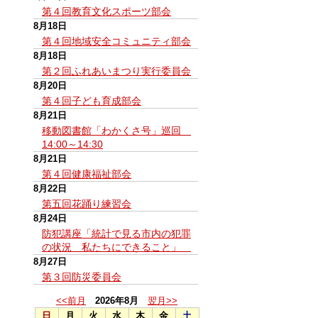
第４回教育文化スポーツ部会
8月18日
第４回地域安全コミュニティ部会
8月18日
第２回ふれあいまつり実行委員会
8月20日
第４回子ども育成部会
8月21日
移動図書館「わかくさ号」巡回
14:00～14:30
8月21日
第４回健康福祉部会
8月22日
第五回花踊り練習会
8月24日
防犯講座「統計で見る市内の犯罪
の状況 私たちにできること」
8月27日
第３回防災委員会
<<前月
2026年8月
翌月>>
日
月
火
水
木
金
土