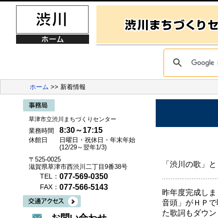
ホーム
>> 新着情報
草津市立渋川まちづくりセンター
8:30～17:15
業務時間
休館日
日曜日・祝休日・年末年始
(12/29～翌年1/3)
〒525-0025
「渋川の歌」と
滋賀県草津市西渋川二丁目9番38号
077-569-0350
TEL：
077-566-5143
FAX：
昨年度完成しま
音頭」がＨＰで
た歌詞もダウン
お問い合わせ