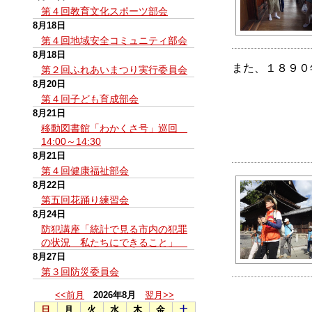
第４回教育文化スポーツ部会
8月18日
第４回地域安全コミュニティ部会
8月18日
また、１８９０
第２回ふれあいまつり実行委員会
8月20日
第４回子ども育成部会
8月21日
移動図書館「わかくさ号」巡回
14:00～14:30
8月21日
第４回健康福祉部会
8月22日
第五回花踊り練習会
8月24日
防犯講座「統計で見る市内の犯罪
の状況 私たちにできること」
8月27日
第３回防災委員会
<<前月
2026年8月
翌月>>
日
月
火
水
木
金
土