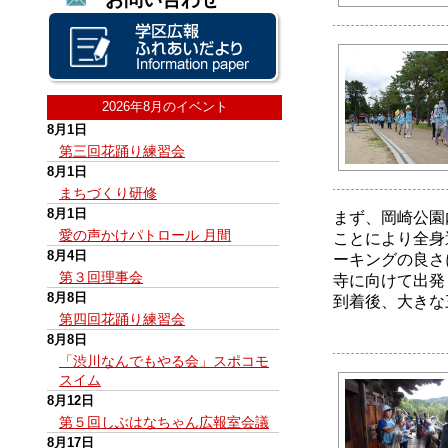
2026年8月のイベント
8月1日
第三回花踊り練習会
8月1日
まちづくり研修
8月1日
まず、岡崎公園
愛の声かけパトロール 月間
ことにより全身
8月4日
ーキングの良さ
第３回理事会
寺に向けて出発
8月8日
到着後、大きな
第四回花踊り練習会
8月8日
「渋川なんでもやる会」スポコモ
スイム
8月12日
第５回しぶはなちゃん広報室会議
8月17日