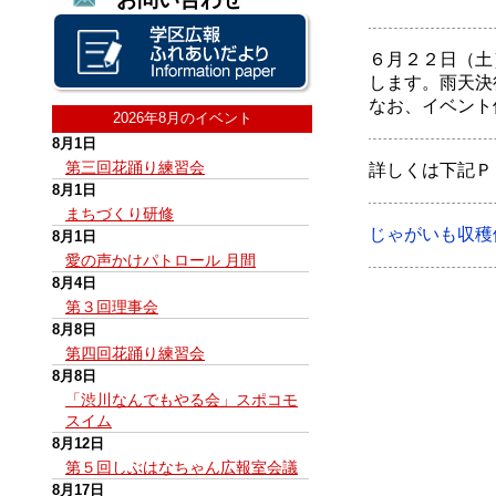
６月２２日（土
します。雨天決
なお、イベント
2026年8月のイベント
8月1日
第三回花踊り練習会
詳しくは下記Ｐ
8月1日
まちづくり研修
じゃがいも収穫
8月1日
愛の声かけパトロール 月間
8月4日
第３回理事会
8月8日
第四回花踊り練習会
8月8日
「渋川なんでもやる会」スポコモ
スイム
8月12日
第５回しぶはなちゃん広報室会議
8月17日