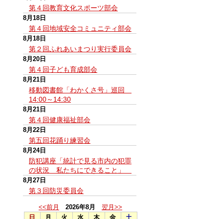
第４回教育文化スポーツ部会
8月18日
第４回地域安全コミュニティ部会
8月18日
第２回ふれあいまつり実行委員会
8月20日
第４回子ども育成部会
8月21日
移動図書館「わかくさ号」巡回
14:00～14:30
8月21日
第４回健康福祉部会
8月22日
第五回花踊り練習会
8月24日
防犯講座「統計で見る市内の犯罪
の状況 私たちにできること」
8月27日
第３回防災委員会
<<前月
2026年8月
翌月>>
日
月
火
水
木
金
土