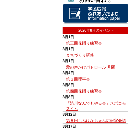
2026年8月のイベント
8月1日
第三回花踊り練習会
8月1日
まちづくり研修
8月1日
愛の声かけパトロール 月間
8月4日
第３回理事会
8月8日
第四回花踊り練習会
8月8日
「渋川なんでもやる会」スポコモ
スイム
8月12日
第５回しぶはなちゃん広報室会議
8月17日