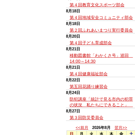
第４回教育文化スポーツ部会
8月18日
第４回地域安全コミュニティ部会
8月18日
第２回ふれあいまつり実行委員会
8月20日
第４回子ども育成部会
8月21日
移動図書館「わかくさ号」巡回
14:00～14:30
8月21日
第４回健康福祉部会
8月22日
第五回花踊り練習会
8月24日
防犯講座「統計で見る市内の犯罪
の状況 私たちにできること」
8月27日
第３回防災委員会
<<前月
2026年8月
翌月>>
日
月
火
水
木
金
土