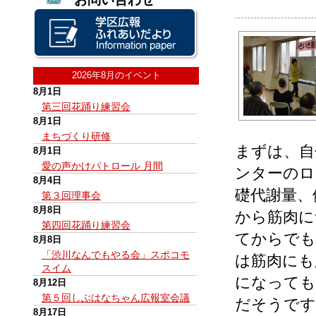
2026年8月のイベント
8月1日
第三回花踊り練習会
8月1日
まちづくり研修
まずは、自
8月1日
愛の声かけパトロール 月間
ンターのロ
8月4日
礎代謝量、
第３回理事会
8月8日
から筋肉に
第四回花踊り練習会
てからでも
8月8日
「渋川なんでもやる会」スポコモ
は筋肉にも
スイム
になっても
8月12日
第５回しぶはなちゃん広報室会議
だそうです
8月17日