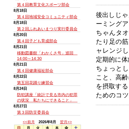
第４回教育文化スポーツ部会
8月18日
後出しじゃ
第４回地域安全コミュニティ部会
ーミングア
8月18日
第２回ふれあいまつり実行委員会
ちゃんタオ
8月20日
たり足の筋
第４回子ども育成部会
8月21日
ャレンジし
移動図書館「わかくさ号」巡回
定期的に体
14:00～14:30
8月21日
ちょっとし
第４回健康福祉部会
こと、高齢
8月22日
第五回花踊り練習会
を摂取する
8月24日
ためのコツ
防犯講座「統計で見る市内の犯罪
の状況 私たちにできること」
8月27日
第３回防災委員会
<<前月
2026年8月
翌月>>
日
月
火
水
木
金
土