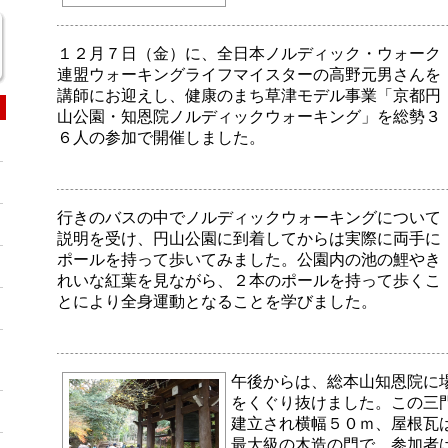
１２月７日（金）に、全日本ノルディック・ウォーク
連盟ウォーキングライフマイスターの高野元男さんを
講師にお迎えし、健康のまち草津モデル事業「京都円
山公園・知恩院ノルディックウォーキング」を総勢３
６人の参加で開催しました。
行きのバスの中でノルディックウォーキングについて
説明を受け、円山公園に到着してからは実際に両手に
ポールを持って歩いてみました。公園内の池の鯉やき
れいな紅葉を見ながら、２本のポールを持って歩くこ
とにより全身運動となることを学びました。
午後からは、総本山知恩院に
をくぐり抜けました。この三
建立され横幅５０ｍ、屋根瓦
最大級の木造の門で、参加者