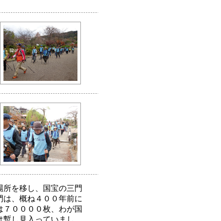
場所を移し、国宝の三門
門は、概ね４００年前に
は７００００枚、わが国
は暫し見入っていまし