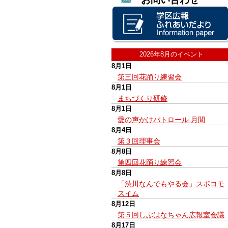
2026年8月のイベント
8月1日
第三回花踊り練習会
8月1日
まちづくり研修
8月1日
愛の声かけパトロール 月間
8月4日
第３回理事会
8月8日
第四回花踊り練習会
8月8日
「渋川なんでもやる会」スポコモ
スイム
8月12日
第５回しぶはなちゃん広報室会議
8月17日