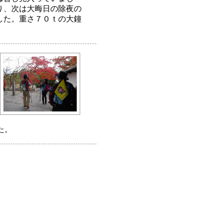
り、次は大晦日の除夜の
した。重さ７０ｔの大鐘
た。