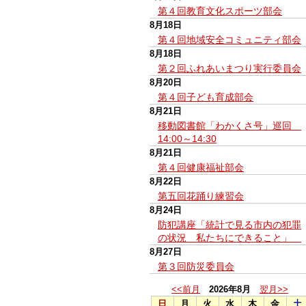
第４回教育文化スポーツ部会
8月18日
第４回地域安全コミュニティ部会
8月18日
第２回ふれあいまつり実行委員会
8月20日
第４回子ども育成部会
8月21日
移動図書館「わかくさ号」巡回
14:00～14:30
8月21日
第４回健康福祉部会
8月22日
第五回花踊り練習会
8月24日
防犯講座「統計で見る市内の犯罪
の状況 私たちにできること」
8月27日
第３回防災委員会
<<前月
2026年8月
翌月>>
日
月
火
水
木
金
土