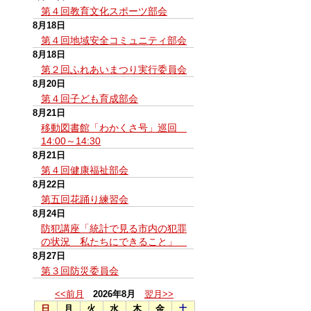
第４回教育文化スポーツ部会
8月18日
第４回地域安全コミュニティ部会
8月18日
第２回ふれあいまつり実行委員会
8月20日
第４回子ども育成部会
8月21日
移動図書館「わかくさ号」巡回
14:00～14:30
8月21日
第４回健康福祉部会
8月22日
第五回花踊り練習会
8月24日
防犯講座「統計で見る市内の犯罪
の状況 私たちにできること」
8月27日
第３回防災委員会
<<前月
2026年8月
翌月>>
日
月
火
水
木
金
土