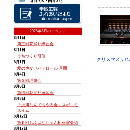
2026年8月のイベント
8月1日
第三回花踊り練習会
8月1日
まちづくり研修
クリスマスふれ
8月1日
愛の声かけパトロール 月間
8月4日
第３回理事会
8月8日
第四回花踊り練習会
8月8日
「渋川なんでもやる会」スポコモ
スイム
8月12日
第５回しぶはなちゃん広報室会議
8月17日