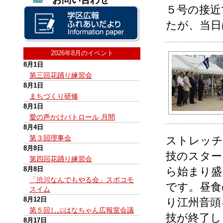
５号の接近
たが、当日
2026年8月のイベント
8月1日
第三回花踊り練習会
8月1日
まちづくり研修
8月1日
愛の声かけパトロール 月間
8月4日
第３回理事会
ストレッチ
8月8日
技のスター
第四回花踊り練習会
8月8日
ら始まり盛
「渋川なんでもやる会」スポコモ
です。昼食
スイム
8月12日
り江州音頭
第５回しぶはなちゃん広報室会議
技が終了し
8月17日