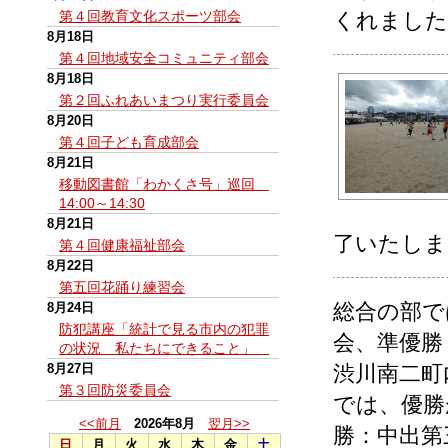
第４回教育文化スポーツ部会
くれました
8月18日
第４回地域安全コミュニティ部会
8月18日
第２回ふれあいまつり実行委員会
8月20日
第４回子ども育成部会
8月21日
移動図書館「わかくさ号」巡回
14:00～14:30
8月21日
了いたしま
第４回健康福祉部会
8月22日
第五回花踊り練習会
総合の部で
8月24日
防犯講座「統計で見る市内の犯罪
会、準優勝
の状況 私たちにできること」
8月27日
渋川南二町
第３回防災委員会
では、優勝
<<前月
2026年8月
翌月>>
勝：中出第
日
月
火
水
木
金
土