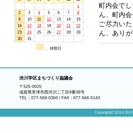
町内会でし
1
2
3
4
5
6
7
8
ん、町内会
9
10
11
12
13
14
15
ご尽力いた
16
17
18
19
20
21
22
ん、ありが
23
24
25
26
27
28
29
30
31
… 休館日
渋川学区まちづくり協議会
〒525-0025
滋賀県草津市西渋川二丁目9番38号
TEL：077-569-0350 / FAX：077-566-5143
Copyright(C)2014 渋