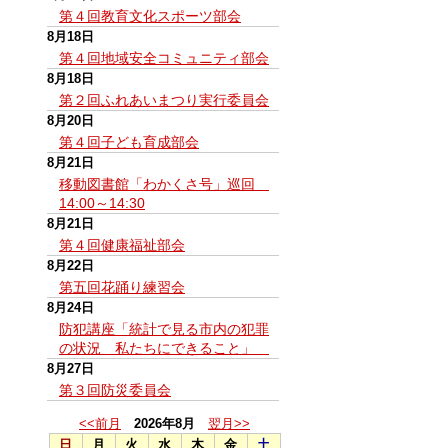
第４回教育文化スポーツ部会
8月18日
第４回地域安全コミュニティ部会
8月18日
第２回ふれあいまつり実行委員会
8月20日
第４回子ども育成部会
8月21日
移動図書館「わかくさ号」巡回
14:00～14:30
8月21日
第４回健康福祉部会
8月22日
第五回花踊り練習会
8月24日
防犯講座「統計で見る市内の犯罪
の状況 私たちにできること」
8月27日
第３回防災委員会
<<前月
2026年8月
翌月>>
日
月
火
水
木
金
土