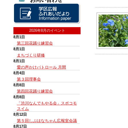
2026年8月のイベント
8月1日
第三回花踊り練習会
8月1日
まちづくり研修
8月1日
愛の声かけパトロール 月間
8月4日
第３回理事会
8月8日
第四回花踊り練習会
8月8日
「渋川なんでもやる会」スポコモ
スイム
8月12日
第５回しぶはなちゃん広報室会議
8月17日