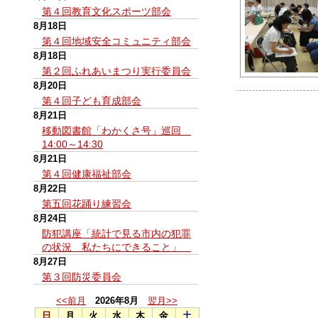
第４回教育文化スポーツ部会
8月18日
第４回地域安全コミュニティ部会
8月18日
第２回ふれあいまつり実行委員会
8月20日
第４回子ども育成部会
8月21日
移動図書館「わかくさ号」巡回
14:00～14:30
8月21日
第４回健康福祉部会
8月22日
第五回花踊り練習会
8月24日
防犯講座「統計で見る市内の犯罪
の状況 私たちにできること」
8月27日
第３回防災委員会
<<前月
2026年8月
翌月>>
日
月
火
水
木
金
土