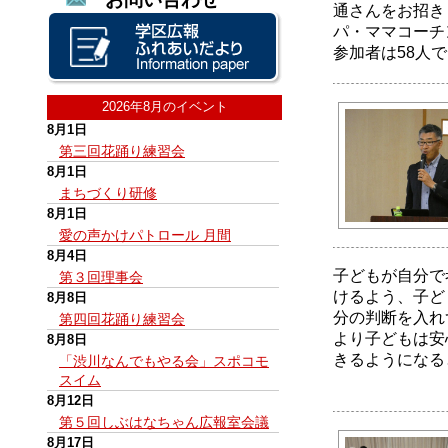
通さんをお招き
パ・ママコーチ
参加者は58人
2026年8月のイベント
8月1日
第三回花踊り練習会
8月1日
まちづくり研修
8月1日
愛の声かけパトロール 月間
8月4日
子どもが自分で
第３回理事会
けるよう、子ど
8月8日
分の判断を入れ
第四回花踊り練習会
より子どもは安
8月8日
きるようになる
「渋川なんでもやる会」スポコモ
スイム
8月12日
第５回しぶはなちゃん広報室会議
8月17日