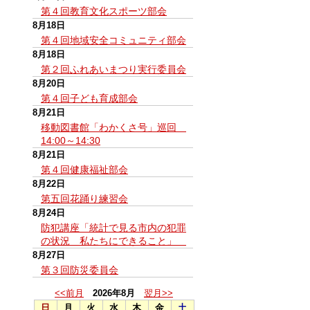
第４回教育文化スポーツ部会
8月18日
第４回地域安全コミュニティ部会
8月18日
第２回ふれあいまつり実行委員会
8月20日
第４回子ども育成部会
8月21日
移動図書館「わかくさ号」巡回
14:00～14:30
8月21日
第４回健康福祉部会
8月22日
第五回花踊り練習会
8月24日
防犯講座「統計で見る市内の犯罪
の状況 私たちにできること」
8月27日
第３回防災委員会
<<前月
2026年8月
翌月>>
日
月
火
水
木
金
土