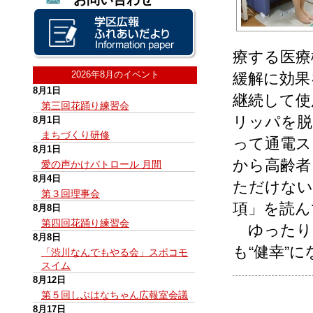
療する医療
2026年8月のイベント
緩解に効果
8月1日
継続して使
第三回花踊り練習会
リッパを脱
8月1日
まちづくり研修
って通電ス
8月1日
から高齢者
愛の声かけパトロール 月間
8月4日
ただけない
第３回理事会
項」を読ん
8月8日
第四回花踊り練習会
ゆったり
8月8日
も“健幸”
「渋川なんでもやる会」スポコモ
スイム
8月12日
第５回しぶはなちゃん広報室会議
8月17日