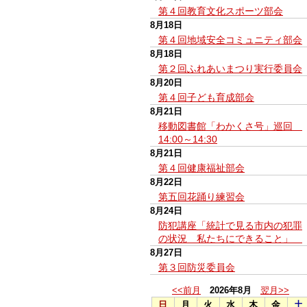
第４回教育文化スポーツ部会
8月18日
第４回地域安全コミュニティ部会
8月18日
第２回ふれあいまつり実行委員会
8月20日
第４回子ども育成部会
8月21日
移動図書館「わかくさ号」巡回
14:00～14:30
8月21日
第４回健康福祉部会
8月22日
第五回花踊り練習会
8月24日
防犯講座「統計で見る市内の犯罪
の状況 私たちにできること」
8月27日
第３回防災委員会
<<前月
2026年8月
翌月>>
日
月
火
水
木
金
土