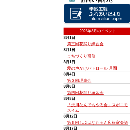
2026年8月のイベント
8月1日
第三回花踊り練習会
8月1日
まちづくり研修
8月1日
愛の声かけパトロール 月間
8月4日
第３回理事会
8月8日
第四回花踊り練習会
8月8日
「渋川なんでもやる会」スポコモ
スイム
8月12日
第５回しぶはなちゃん広報室会議
8月17日