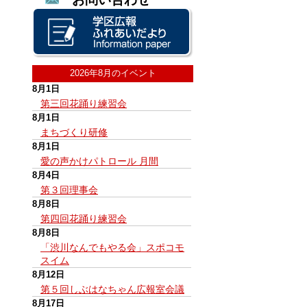
2026年8月のイベント
8月1日
第三回花踊り練習会
8月1日
まちづくり研修
8月1日
愛の声かけパトロール 月間
8月4日
第３回理事会
8月8日
第四回花踊り練習会
8月8日
「渋川なんでもやる会」スポコモ
スイム
8月12日
第５回しぶはなちゃん広報室会議
8月17日