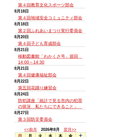
第４回教育文化スポーツ部会
8月18日
第４回地域安全コミュニティ部会
8月18日
第２回ふれあいまつり実行委員会
8月20日
第４回子ども育成部会
8月21日
移動図書館「わかくさ号」巡回
14:00～14:30
8月21日
第４回健康福祉部会
8月22日
第五回花踊り練習会
8月24日
防犯講座「統計で見る市内の犯罪
の状況 私たちにできること」
8月27日
第３回防災委員会
<<前月
2026年8月
翌月>>
日
月
火
水
木
金
土