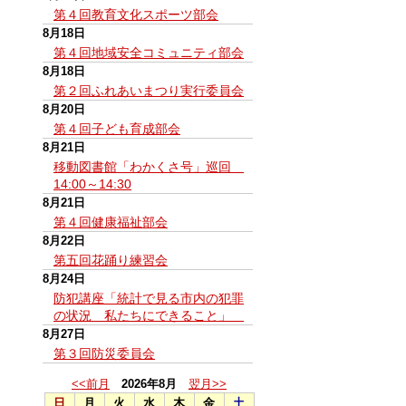
第４回教育文化スポーツ部会
8月18日
第４回地域安全コミュニティ部会
8月18日
第２回ふれあいまつり実行委員会
8月20日
第４回子ども育成部会
8月21日
移動図書館「わかくさ号」巡回
14:00～14:30
8月21日
第４回健康福祉部会
8月22日
第五回花踊り練習会
8月24日
防犯講座「統計で見る市内の犯罪
の状況 私たちにできること」
8月27日
第３回防災委員会
<<前月
2026年8月
翌月>>
日
月
火
水
木
金
土