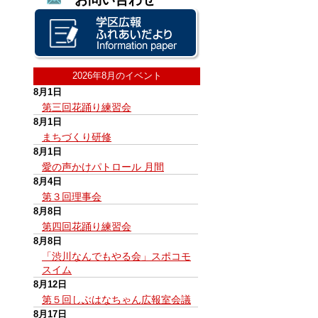
2026年8月のイベント
8月1日
第三回花踊り練習会
8月1日
まちづくり研修
8月1日
愛の声かけパトロール 月間
8月4日
第３回理事会
8月8日
第四回花踊り練習会
8月8日
「渋川なんでもやる会」スポコモ
スイム
8月12日
第５回しぶはなちゃん広報室会議
8月17日