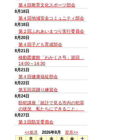
第４回教育文化スポーツ部会
8月18日
第４回地域安全コミュニティ部会
8月18日
第２回ふれあいまつり実行委員会
8月20日
第４回子ども育成部会
8月21日
移動図書館「わかくさ号」巡回
14:00～14:30
8月21日
第４回健康福祉部会
8月22日
第五回花踊り練習会
8月24日
防犯講座「統計で見る市内の犯罪
の状況 私たちにできること」
8月27日
第３回防災委員会
<<前月
2026年8月
翌月>>
日
月
火
水
木
金
土