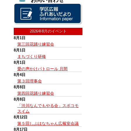
2026年8月のイベント
8月1日
第三回花踊り練習会
8月1日
まちづくり研修
8月1日
愛の声かけパトロール 月間
8月4日
第３回理事会
8月8日
第四回花踊り練習会
8月8日
「渋川なんでもやる会」スポコモ
スイム
8月12日
第５回しぶはなちゃん広報室会議
8月17日