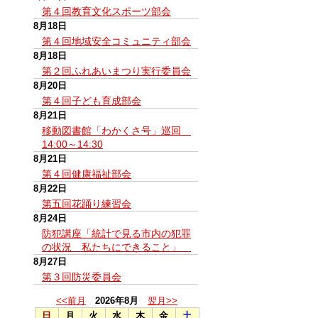
第４回教育文化スポーツ部会
8月18日
第４回地域安全コミュニティ部会
8月18日
第２回ふれあいまつり実行委員会
8月20日
第４回子ども育成部会
8月21日
移動図書館「わかくさ号」巡回
14:00～14:30
8月21日
第４回健康福祉部会
8月22日
第五回花踊り練習会
8月24日
防犯講座「統計で見る市内の犯罪
の状況 私たちにできること」
8月27日
第３回防災委員会
<<前月
2026年8月
翌月>>
日
月
火
水
木
金
土