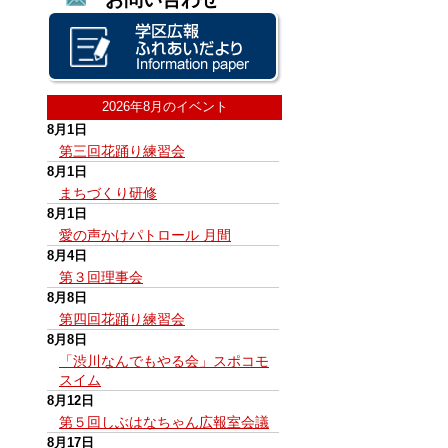
2026年8月のイベント
8月1日
第三回花踊り練習会
8月1日
まちづくり研修
8月1日
愛の声かけパトロール 月間
8月4日
第３回理事会
8月8日
第四回花踊り練習会
8月8日
「渋川なんでもやる会」スポコモ
スイム
8月12日
第５回しぶはなちゃん広報室会議
8月17日