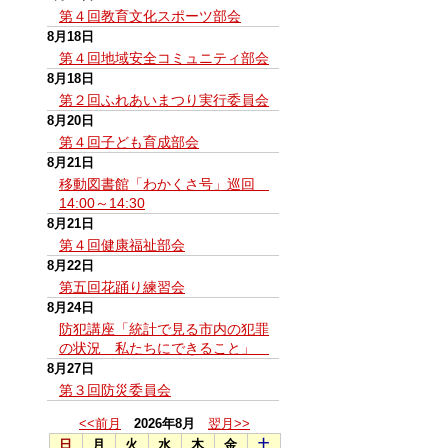
第４回教育文化スポーツ部会
8月18日
第４回地域安全コミュニティ部会
8月18日
第２回ふれあいまつり実行委員会
8月20日
第４回子ども育成部会
8月21日
移動図書館「わかくさ号」巡回
14:00～14:30
8月21日
第４回健康福祉部会
8月22日
第五回花踊り練習会
8月24日
防犯講座「統計で見る市内の犯罪
の状況 私たちにできること」
8月27日
第３回防災委員会
<<前月
2026年8月
翌月>>
日
月
火
水
木
金
土