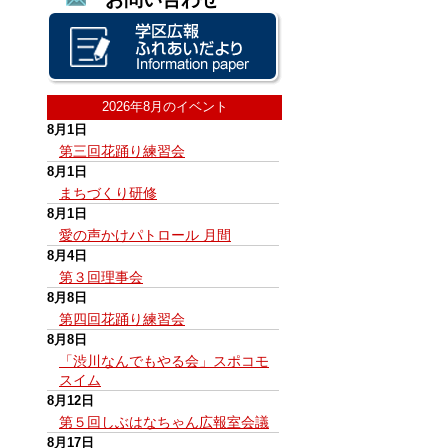
2026年8月のイベント
8月1日
第三回花踊り練習会
8月1日
まちづくり研修
8月1日
愛の声かけパトロール 月間
8月4日
第３回理事会
8月8日
第四回花踊り練習会
8月8日
「渋川なんでもやる会」スポコモ
スイム
8月12日
第５回しぶはなちゃん広報室会議
8月17日