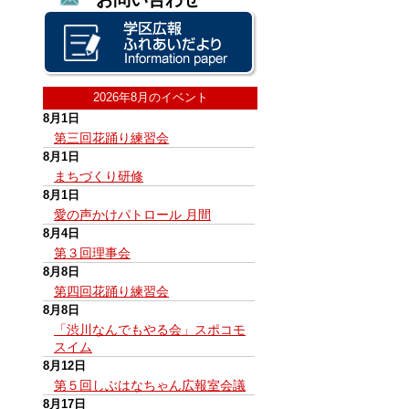
2026年8月のイベント
8月1日
第三回花踊り練習会
8月1日
まちづくり研修
8月1日
愛の声かけパトロール 月間
8月4日
第３回理事会
8月8日
第四回花踊り練習会
8月8日
「渋川なんでもやる会」スポコモ
スイム
8月12日
第５回しぶはなちゃん広報室会議
8月17日