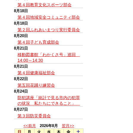
第４回教育文化スポーツ部会
8月18日
第４回地域安全コミュニティ部会
8月18日
第２回ふれあいまつり実行委員会
8月20日
第４回子ども育成部会
8月21日
移動図書館「わかくさ号」巡回
14:00～14:30
8月21日
第４回健康福祉部会
8月22日
第五回花踊り練習会
8月24日
防犯講座「統計で見る市内の犯罪
の状況 私たちにできること」
8月27日
第３回防災委員会
<<前月
2026年8月
翌月>>
日
月
火
水
木
金
土