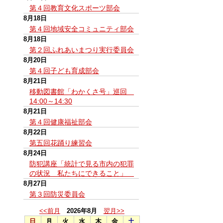
第４回教育文化スポーツ部会
8月18日
第４回地域安全コミュニティ部会
8月18日
第２回ふれあいまつり実行委員会
8月20日
第４回子ども育成部会
8月21日
移動図書館「わかくさ号」巡回
14:00～14:30
8月21日
第４回健康福祉部会
8月22日
第五回花踊り練習会
8月24日
防犯講座「統計で見る市内の犯罪
の状況 私たちにできること」
8月27日
第３回防災委員会
<<前月
2026年8月
翌月>>
日
月
火
水
木
金
土