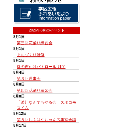
2026年8月のイベント
8月1日
第三回花踊り練習会
8月1日
まちづくり研修
8月1日
愛の声かけパトロール 月間
8月4日
第３回理事会
8月8日
第四回花踊り練習会
8月8日
「渋川なんでもやる会」スポコモ
スイム
8月12日
第５回しぶはなちゃん広報室会議
8月17日