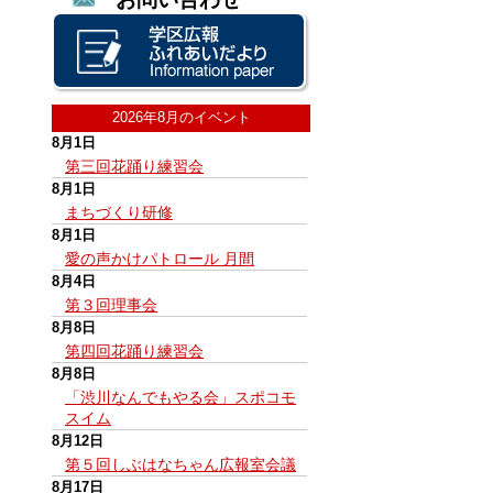
2026年8月のイベント
8月1日
第三回花踊り練習会
8月1日
まちづくり研修
8月1日
愛の声かけパトロール 月間
8月4日
第３回理事会
8月8日
第四回花踊り練習会
8月8日
「渋川なんでもやる会」スポコモ
スイム
8月12日
第５回しぶはなちゃん広報室会議
8月17日