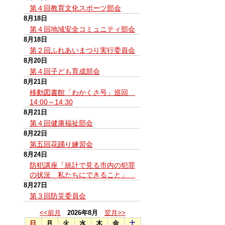
第４回教育文化スポーツ部会
8月18日
第４回地域安全コミュニティ部会
8月18日
第２回ふれあいまつり実行委員会
8月20日
第４回子ども育成部会
8月21日
移動図書館「わかくさ号」巡回
14:00～14:30
8月21日
第４回健康福祉部会
8月22日
第五回花踊り練習会
8月24日
防犯講座「統計で見る市内の犯罪
の状況 私たちにできること」
8月27日
第３回防災委員会
<<前月
2026年8月
翌月>>
日
月
火
水
木
金
土