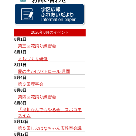
2026年8月のイベント
8月1日
第三回花踊り練習会
8月1日
まちづくり研修
8月1日
愛の声かけパトロール 月間
8月4日
第３回理事会
8月8日
第四回花踊り練習会
8月8日
「渋川なんでもやる会」スポコモ
スイム
8月12日
第５回しぶはなちゃん広報室会議
8月17日