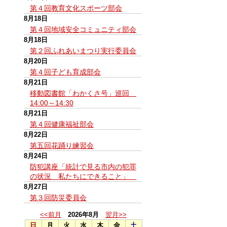
第４回教育文化スポーツ部会
8月18日
第４回地域安全コミュニティ部会
8月18日
第２回ふれあいまつり実行委員会
8月20日
第４回子ども育成部会
8月21日
移動図書館「わかくさ号」巡回
14:00～14:30
8月21日
第４回健康福祉部会
8月22日
第五回花踊り練習会
8月24日
防犯講座「統計で見る市内の犯罪
の状況 私たちにできること」
8月27日
第３回防災委員会
<<前月
2026年8月
翌月>>
日
月
火
水
木
金
土