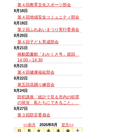
第４回教育文化スポーツ部会
8月18日
第４回地域安全コミュニティ部会
8月18日
第２回ふれあいまつり実行委員会
8月20日
第４回子ども育成部会
8月21日
移動図書館「わかくさ号」巡回
14:00～14:30
8月21日
第４回健康福祉部会
8月22日
第五回花踊り練習会
8月24日
防犯講座「統計で見る市内の犯罪
の状況 私たちにできること」
8月27日
第３回防災委員会
<<前月
2026年8月
翌月>>
日
月
火
水
木
金
土