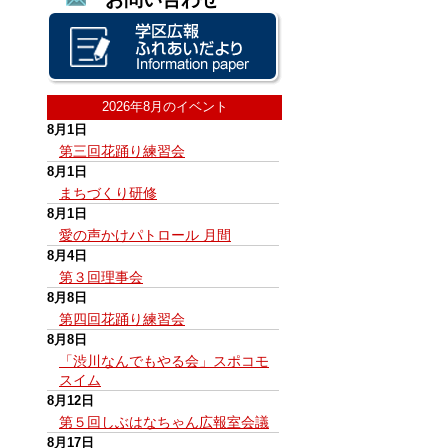
2026年8月のイベント
8月1日
第三回花踊り練習会
8月1日
まちづくり研修
8月1日
愛の声かけパトロール 月間
8月4日
第３回理事会
8月8日
第四回花踊り練習会
8月8日
「渋川なんでもやる会」スポコモ
スイム
8月12日
第５回しぶはなちゃん広報室会議
8月17日