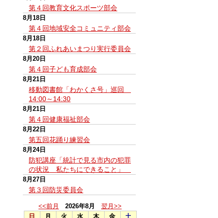
第４回教育文化スポーツ部会
8月18日
第４回地域安全コミュニティ部会
8月18日
第２回ふれあいまつり実行委員会
8月20日
第４回子ども育成部会
8月21日
移動図書館「わかくさ号」巡回
14:00～14:30
8月21日
第４回健康福祉部会
8月22日
第五回花踊り練習会
8月24日
防犯講座「統計で見る市内の犯罪
の状況 私たちにできること」
8月27日
第３回防災委員会
<<前月
2026年8月
翌月>>
日
月
火
水
木
金
土