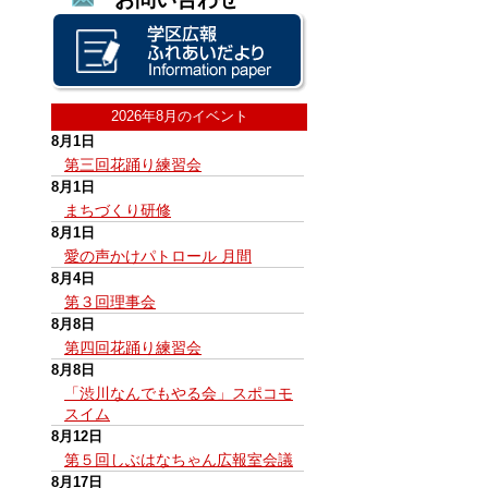
2026年8月のイベント
8月1日
第三回花踊り練習会
8月1日
まちづくり研修
8月1日
愛の声かけパトロール 月間
8月4日
第３回理事会
8月8日
第四回花踊り練習会
8月8日
「渋川なんでもやる会」スポコモ
スイム
8月12日
第５回しぶはなちゃん広報室会議
8月17日