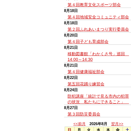
第４回教育文化スポーツ部会
8月18日
第４回地域安全コミュニティ部会
8月18日
第２回ふれあいまつり実行委員会
8月20日
第４回子ども育成部会
8月21日
移動図書館「わかくさ号」巡回
14:00～14:30
8月21日
第４回健康福祉部会
8月22日
第五回花踊り練習会
8月24日
防犯講座「統計で見る市内の犯罪
の状況 私たちにできること」
8月27日
第３回防災委員会
<<前月
2026年8月
翌月>>
日
月
火
水
木
金
土