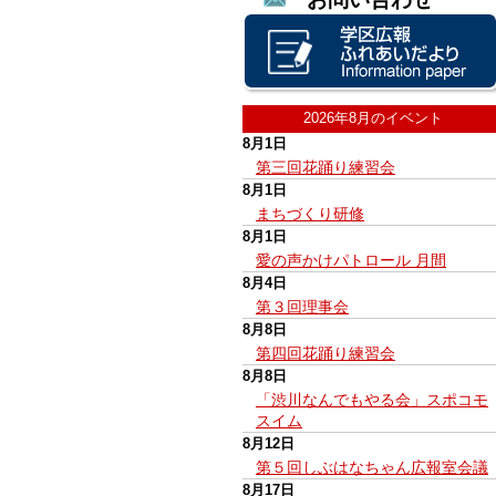
2026年8月のイベント
8月1日
第三回花踊り練習会
8月1日
まちづくり研修
8月1日
愛の声かけパトロール 月間
8月4日
第３回理事会
8月8日
第四回花踊り練習会
8月8日
「渋川なんでもやる会」スポコモ
スイム
8月12日
第５回しぶはなちゃん広報室会議
8月17日