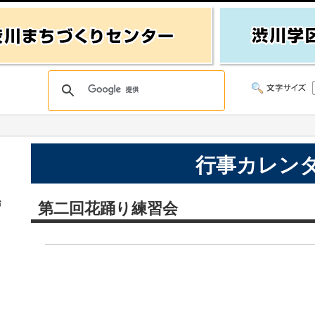
行事カレン
始
第二回花踊り練習会