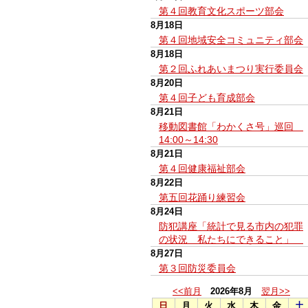
第４回教育文化スポーツ部会
8月18日
第４回地域安全コミュニティ部会
8月18日
第２回ふれあいまつり実行委員会
8月20日
第４回子ども育成部会
8月21日
移動図書館「わかくさ号」巡回
14:00～14:30
8月21日
第４回健康福祉部会
8月22日
第五回花踊り練習会
8月24日
防犯講座「統計で見る市内の犯罪
の状況 私たちにできること」
8月27日
第３回防災委員会
<<前月
2026年8月
翌月>>
日
月
火
水
木
金
土