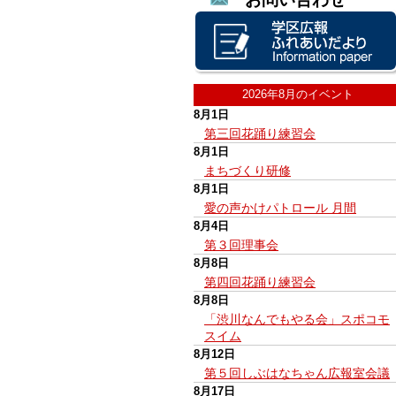
2026年8月のイベント
8月1日
第三回花踊り練習会
8月1日
まちづくり研修
8月1日
愛の声かけパトロール 月間
8月4日
第３回理事会
8月8日
第四回花踊り練習会
8月8日
「渋川なんでもやる会」スポコモ
スイム
8月12日
第５回しぶはなちゃん広報室会議
8月17日