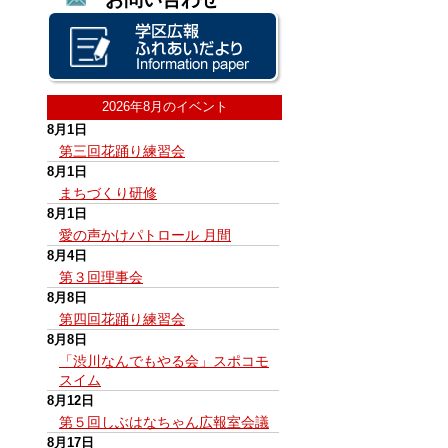
2026年8月のイベント
8月1日
第三回花踊り練習会
8月1日
まちづくり研修
8月1日
愛の声かけパトロール 月間
8月4日
第３回理事会
8月8日
第四回花踊り練習会
8月8日
「渋川なんでもやる会」スポコモ
スイム
8月12日
第５回しぶはなちゃん広報室会議
8月17日