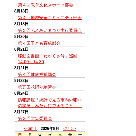
第４回教育文化スポーツ部会
8月18日
第４回地域安全コミュニティ部会
8月18日
第２回ふれあいまつり実行委員会
8月20日
第４回子ども育成部会
8月21日
移動図書館「わかくさ号」巡回
14:00～14:30
8月21日
第４回健康福祉部会
8月22日
第五回花踊り練習会
8月24日
防犯講座「統計で見る市内の犯罪
の状況 私たちにできること」
8月27日
第３回防災委員会
<<前月
2026年8月
翌月>>
日
月
火
水
木
金
土