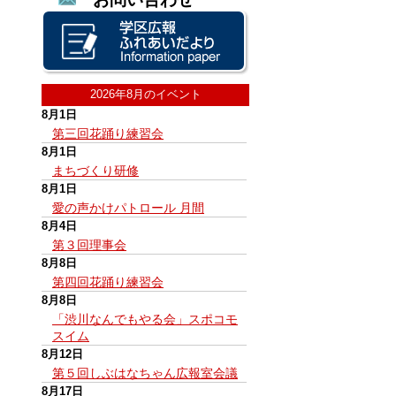
2026年8月のイベント
8月1日
第三回花踊り練習会
8月1日
まちづくり研修
8月1日
愛の声かけパトロール 月間
8月4日
第３回理事会
8月8日
第四回花踊り練習会
8月8日
「渋川なんでもやる会」スポコモ
スイム
8月12日
第５回しぶはなちゃん広報室会議
8月17日