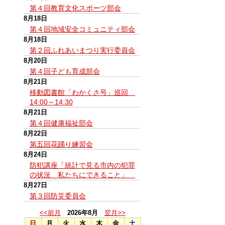
第４回教育文化スポーツ部会
8月18日
第４回地域安全コミュニティ部会
8月18日
第２回ふれあいまつり実行委員会
8月20日
第４回子ども育成部会
8月21日
移動図書館「わかくさ号」巡回
14:00～14:30
8月21日
第４回健康福祉部会
8月22日
第五回花踊り練習会
8月24日
防犯講座「統計で見る市内の犯罪
の状況 私たちにできること」
8月27日
第３回防災委員会
<<前月
2026年8月
翌月>>
日
月
火
水
木
金
土