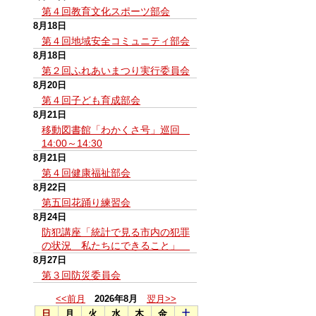
第４回教育文化スポーツ部会
8月18日
第４回地域安全コミュニティ部会
8月18日
第２回ふれあいまつり実行委員会
8月20日
第４回子ども育成部会
8月21日
移動図書館「わかくさ号」巡回
14:00～14:30
8月21日
第４回健康福祉部会
8月22日
第五回花踊り練習会
8月24日
防犯講座「統計で見る市内の犯罪
の状況 私たちにできること」
8月27日
第３回防災委員会
<<前月
2026年8月
翌月>>
日
月
火
水
木
金
土