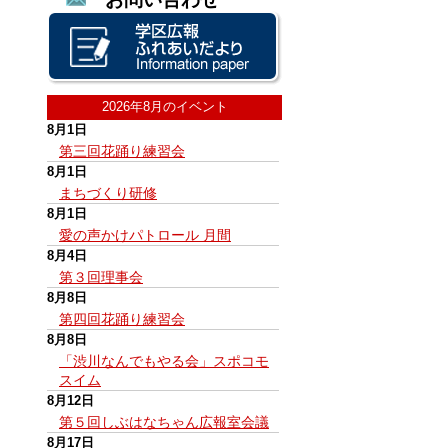
2026年8月のイベント
8月1日
第三回花踊り練習会
8月1日
まちづくり研修
8月1日
愛の声かけパトロール 月間
8月4日
第３回理事会
8月8日
第四回花踊り練習会
8月8日
「渋川なんでもやる会」スポコモ
スイム
8月12日
第５回しぶはなちゃん広報室会議
8月17日