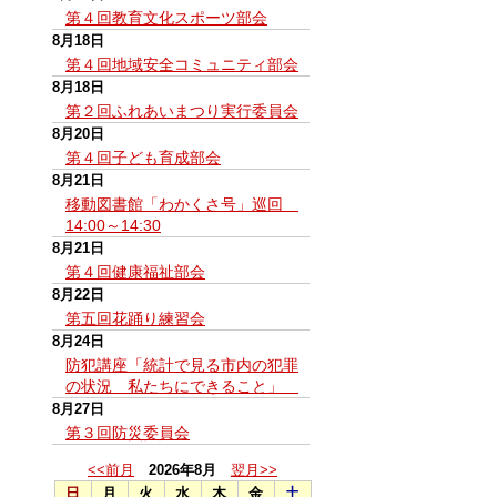
第４回教育文化スポーツ部会
8月18日
第４回地域安全コミュニティ部会
8月18日
第２回ふれあいまつり実行委員会
8月20日
第４回子ども育成部会
8月21日
移動図書館「わかくさ号」巡回
14:00～14:30
8月21日
第４回健康福祉部会
8月22日
第五回花踊り練習会
8月24日
防犯講座「統計で見る市内の犯罪
の状況 私たちにできること」
8月27日
第３回防災委員会
<<前月
2026年8月
翌月>>
日
月
火
水
木
金
土