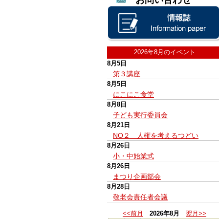
2026年8月のイベント
8月5日
第３講座
8月5日
にこにこ食堂
8月8日
子ども実行委員会
8月21日
NO２ 人権を考えるつどい
8月26日
小・中始業式
8月26日
まつり企画部会
8月28日
敬老会責任者会議
<<前月
2026年8月
翌月>>