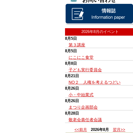
2026年8月のイベント
8月5日
第３講座
8月5日
にこにこ食堂
8月8日
子ども実行委員会
8月21日
NO２ 人権を考えるつどい
8月26日
小・中始業式
8月26日
まつり企画部会
8月28日
敬老会責任者会議
<<前月
2026年8月
翌月>>