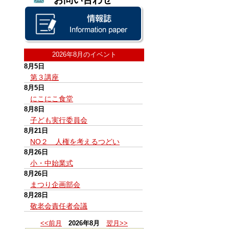
2026年8月のイベント
8月5日
第３講座
8月5日
にこにこ食堂
8月8日
子ども実行委員会
8月21日
NO２ 人権を考えるつどい
8月26日
小・中始業式
8月26日
まつり企画部会
8月28日
敬老会責任者会議
<<前月
2026年8月
翌月>>