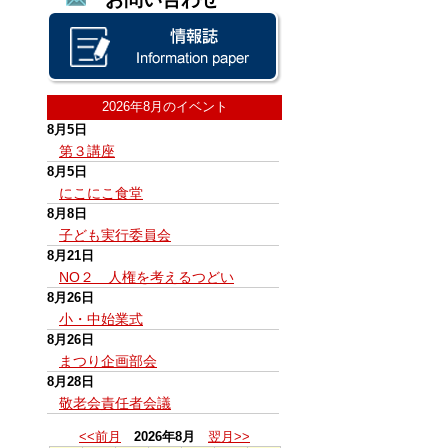
2026年8月のイベント
8月5日
第３講座
8月5日
にこにこ食堂
8月8日
子ども実行委員会
8月21日
NO２ 人権を考えるつどい
8月26日
小・中始業式
8月26日
まつり企画部会
8月28日
敬老会責任者会議
<<前月
2026年8月
翌月>>