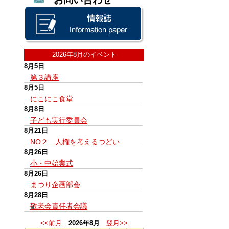
2026年8月のイベント
8月5日
第３講座
8月5日
にこにこ食堂
8月8日
子ども実行委員会
8月21日
NO２ 人権を考えるつどい
8月26日
小・中始業式
8月26日
まつり企画部会
8月28日
敬老会責任者会議
<<前月
2026年8月
翌月>>