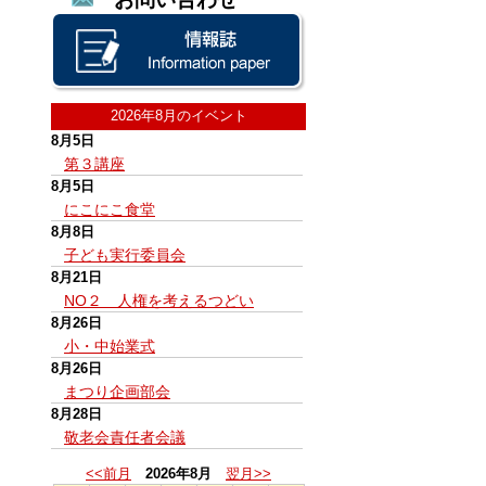
2026年8月のイベント
8月5日
第３講座
8月5日
にこにこ食堂
8月8日
子ども実行委員会
8月21日
NO２ 人権を考えるつどい
8月26日
小・中始業式
8月26日
まつり企画部会
8月28日
敬老会責任者会議
<<前月
2026年8月
翌月>>