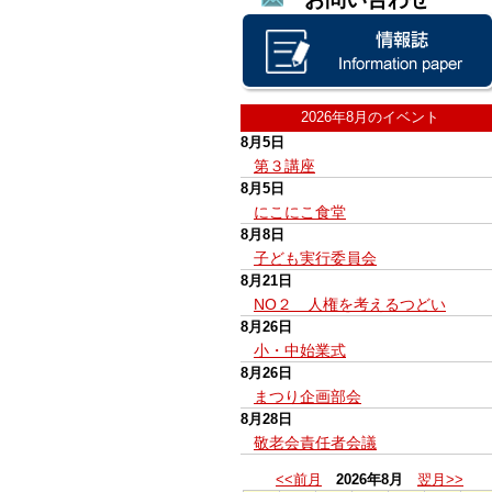
2026年8月のイベント
8月5日
第３講座
8月5日
にこにこ食堂
8月8日
子ども実行委員会
8月21日
NO２ 人権を考えるつどい
8月26日
小・中始業式
8月26日
まつり企画部会
8月28日
敬老会責任者会議
<<前月
2026年8月
翌月>>