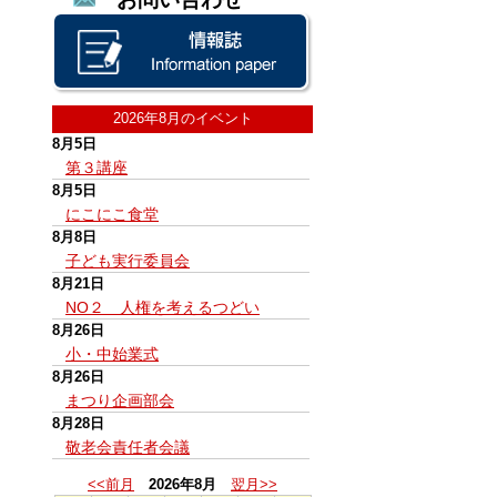
2026年8月のイベント
8月5日
第３講座
8月5日
にこにこ食堂
8月8日
子ども実行委員会
8月21日
NO２ 人権を考えるつどい
8月26日
小・中始業式
8月26日
まつり企画部会
8月28日
敬老会責任者会議
<<前月
2026年8月
翌月>>